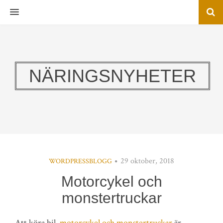
MENU
NÄRINGSNYHETER
29 oktober, 2018
WORDPRESSBLOGG
Motorcykel och
monstertruckar
Att köra bil,
motorcykel och monstertruckar
är