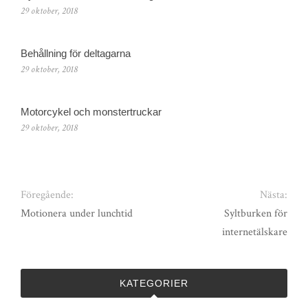
29 oktober, 2018
Behållning för deltagarna
29 oktober, 2018
Motorcykel och monstertruckar
29 oktober, 2018
Föregående:
Nästa:
Motionera under lunchtid
Syltburken för
internetälskare
KATEGORIER